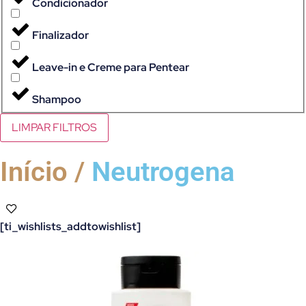
Condicionador
Finalizador
Leave-in e Creme para Pentear
Shampoo
LIMPAR FILTROS
Início /
Neutrogena
[ti_wishlists_addtowishlist]