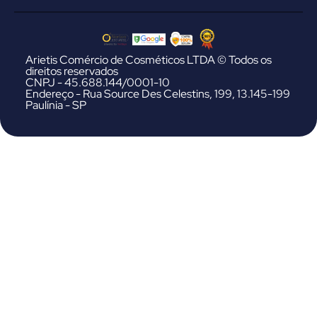
Arietis Comércio de Cosméticos LTDA © Todos os
direitos reservados
CNPJ - 45.688.144/0001-10
Endereço - Rua Source Des Celestins, 199, 13.145-199
Paulínia - SP