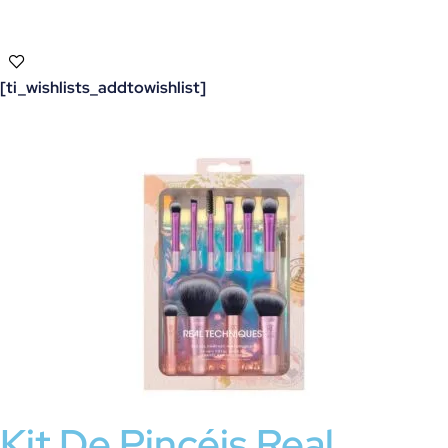
[ti_wishlists_addtowishlist]
Kit De Pincéis Real