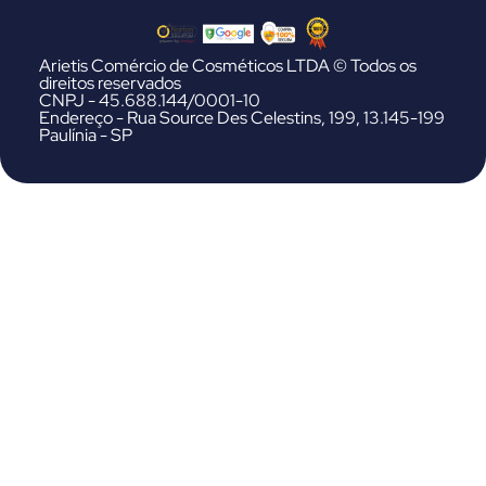
Arietis Comércio de Cosméticos LTDA © Todos os
direitos reservados
CNPJ - 45.688.144/0001-10
Endereço - Rua Source Des Celestins, 199, 13.145-199
Paulínia - SP