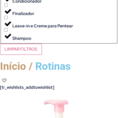
Condicionador
Finalizador
Leave-in e Creme para Pentear
Shampoo
LIMPAR FILTROS
Início /
Rotinas
[ti_wishlists_addtowishlist]