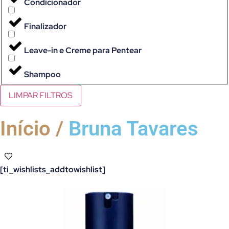
Condicionador
Finalizador
Leave-in e Creme para Pentear
Shampoo
LIMPAR FILTROS
Início /
Bruna Tavares
[ti_wishlists_addtowishlist]