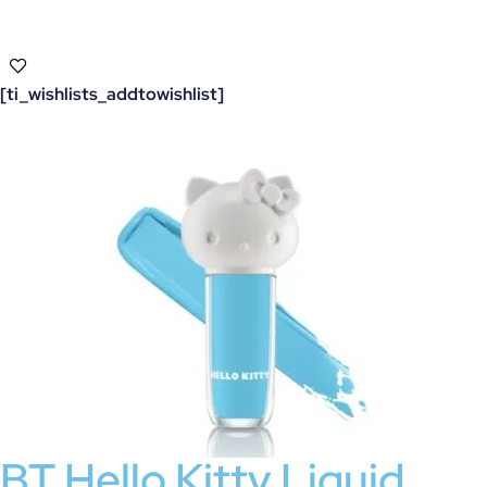
[ti_wishlists_addtowishlist]
BT Hello Kitty Liquid