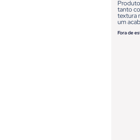
Produto
tanto c
textura
um acab
Fora de e