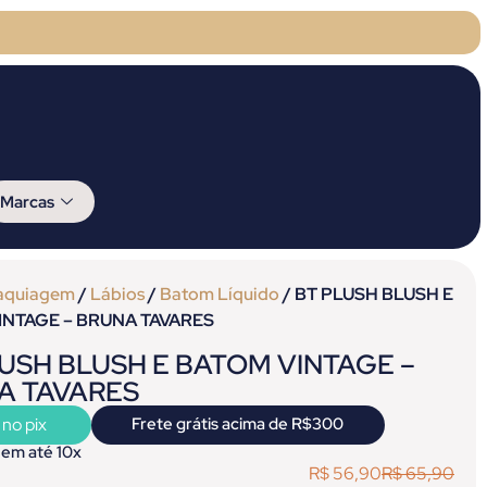
Marcas
aquiagem
/
Lábios
/
Batom Líquido
/ BT PLUSH BLUSH E
INTAGE – BRUNA TAVARES
USH BLUSH E BATOM VINTAGE –
A TAVARES
 no pix
Frete grátis acima de R$300
 em até 10x
R$
56,90
R$
65,90