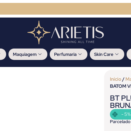
Maquiagem
Perfumaria
Skin Care
Início
/
M
BATOM V
BT PL
BRUN
- 5%
Parcelado