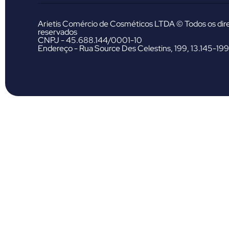
Arietis Comércio de Cosméticos LTDA © Todos os dire
reservados
CNPJ - 45.688.144/0001-10
Endereço - Rua Source Des Celestins, 199, 13.145-199 