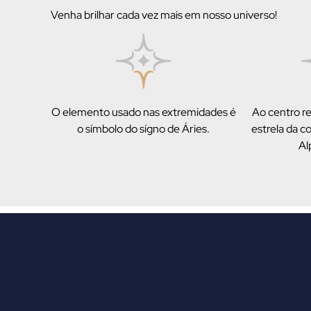
Venha brilhar cada vez mais em nosso universo!
O elemento usado nas extremidades é
Ao centro re
o símbolo do sígno de Áries.
estrela da c
Al