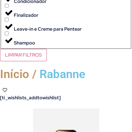
Condicionador
Finalizador
Leave-in e Creme para Pentear
Shampoo
LIMPAR FILTROS
Início /
Rabanne
[ti_wishlists_addtowishlist]