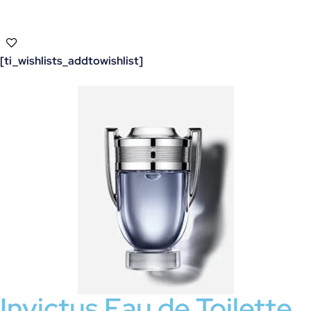
[ti_wishlists_addtowishlist]
Invictus Eau de Toilette