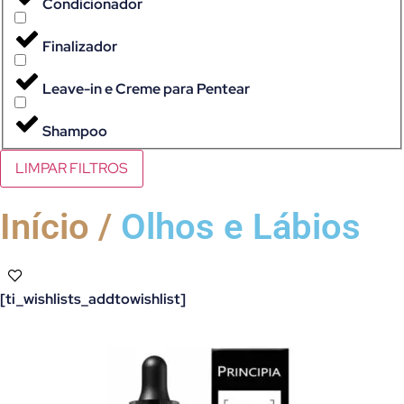
Condicionador
Finalizador
Leave-in e Creme para Pentear
Shampoo
LIMPAR FILTROS
Início /
Olhos e Lábios
[ti_wishlists_addtowishlist]