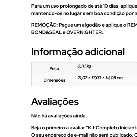
Para um uso prolongado de até 10 dias, apliq
mantendo-os no lugar e em boa condição por 
REMOÇÃO: Pegue um algodão e aplique o REMO
BOND&SEAL e OVERNIGHTER.
Informação adicional
0,111 kg
Peso
21,07 × 17,03 × 14,08 cm
Dimensões
Avaliações
Não há avaliações ainda.
Seja o primeiro a avaliar “Kit Completo Inician
O seu endereço de e-mail não será publicado.
C