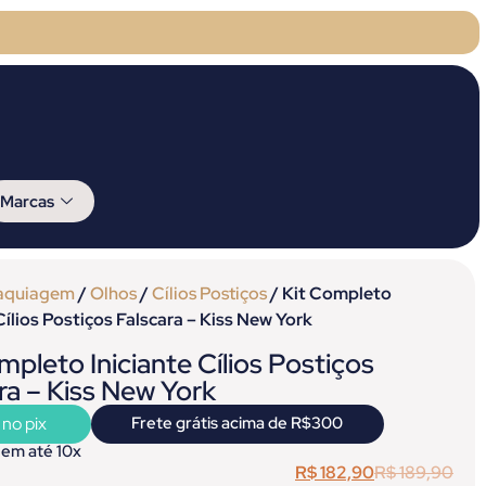
Marcas
aquiagem
/
Olhos
/
Cílios Postiços
/ Kit Completo
 Cílios Postiços Falscara – Kiss New York
mpleto Iniciante Cílios Postiços
ra – Kiss New York
 no pix
Frete grátis acima de R$300
 em até 10x
R$
182,90
R$
189,90