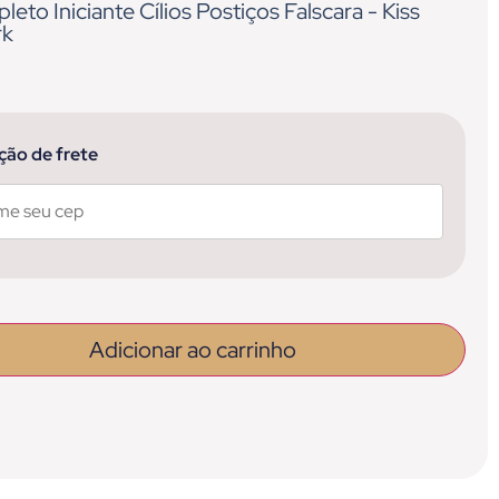
leto Iniciante Cílios Postiços Falscara - Kiss
rk
que
ção de frete
Adicionar ao carrinho