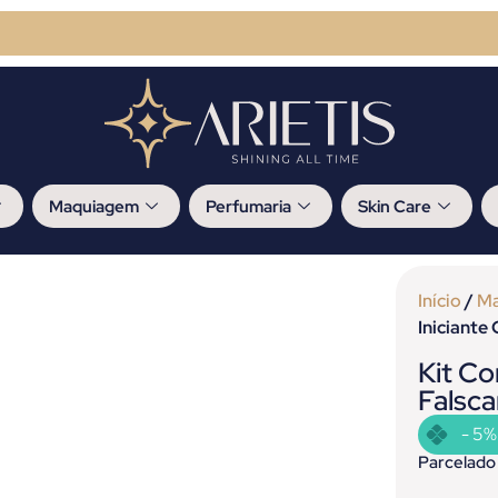
Maquiagem
Perfumaria
Skin Care
Início
/
M
Iniciante
Kit Co
Falsca
- 5%
Parcelado