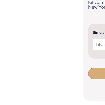
Kit Comp
New Yo
1 em esto
Simula