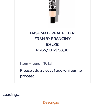
BASE MATE REAL FILTER
FRAN BY FRANCINY
EHLKE
R$
65,90
R$
58,90
+
=
Item
Itens
Total
Please add at least 1 add-on item to
proceed
Loading...
Descrição