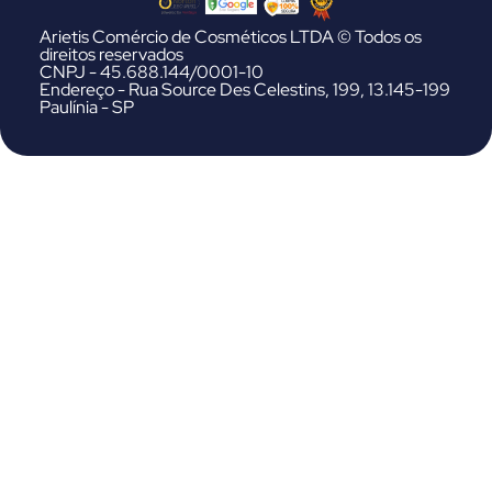
Arietis Comércio de Cosméticos LTDA © Todos os
direitos reservados
CNPJ - 45.688.144/0001-10
Endereço - Rua Source Des Celestins, 199, 13.145-199
Paulínia - SP