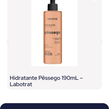
Hidratante Pêssego 190mL –
H
Labotrat
L