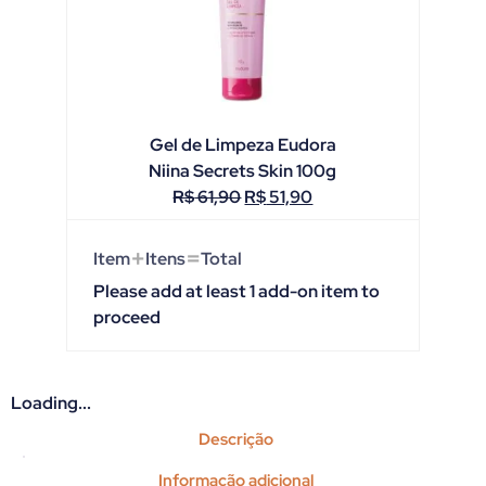
Gel de Limpeza Eudora
Niina Secrets Skin 100g
R$
61,90
R$
51,90
+
=
Item
Itens
Total
Please add at least 1 add-on item to
proceed
Loading...
Descrição
Informação adicional