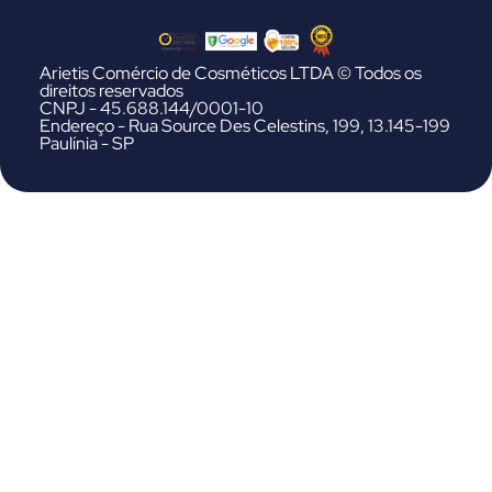
Arietis Comércio de Cosméticos LTDA © Todos os
direitos reservados
CNPJ - 45.688.144/0001-10
Endereço - Rua Source Des Celestins, 199, 13.145-199
Paulínia - SP