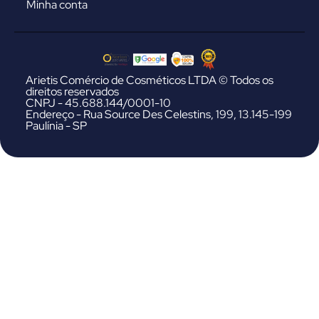
Minha conta
Arietis Comércio de Cosméticos LTDA © Todos os
direitos reservados
CNPJ - 45.688.144/0001-10
Endereço - Rua Source Des Celestins, 199, 13.145-199
Paulínia - SP