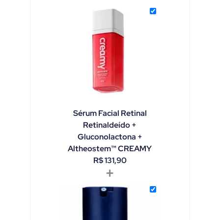
Sérum Facial Retinal
Retinaldeído +
Gluconolactona +
Altheostem™ CREAMY
R$
131,90
+