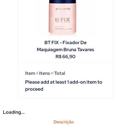
BT FIX - Fixador De
Maquiagem Bruna Tavares
R$
66,90
+
=
Item
Itens
Total
Please add at least 1 add-on item to
proceed
Loading...
Descrição