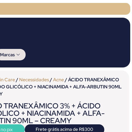
Marcas
in Care
/
Necessidades
/
Acne
/ ÁCIDO TRANEXÂMICO
IDO GLICÓLICO + NIACINAMIDA + ALFA-ARBUTIN 90ML
Y
O TRANEXÂMICO 3% + ÁCIDO
LICO + NIACINAMIDA + ALFA-
TIN 90ML – CREAMY
 no pix
Frete grátis acima de R$300