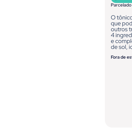
Parcelado
O tônico
que pod
outros 
4 ingred
e compl
de sol, 
Fora de e