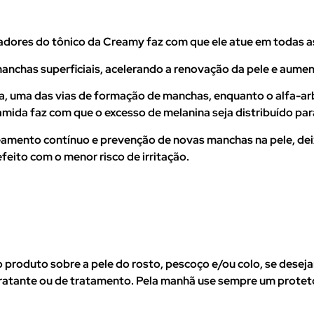
eadores do tônico da Creamy faz com que ele atue em todas 
anchas superficiais, acelerando a renovação da pele e aume
a, uma das vias de formação de manchas, enquanto o alfa-arbu
ida faz com que o excesso de melanina seja distribuído para 
areamento contínuo e prevenção de novas manchas na pele, de
eito com o menor risco de irritação.
do produto sobre a pele do rosto, pescoço e/ou colo, se desej
dratante ou de tratamento. Pela manhã use sempre um proteto