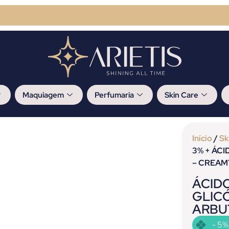
Maquiagem
Perfumaria
Skin Care
Início
/
Sk
3% + ÁC
– CREAM
ÁCID
GLICÓ
ARBU
- 5%