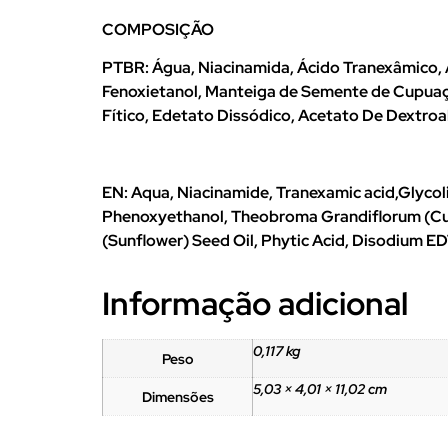
COMPOSIÇÃO
PTBR: Água, Niacinamida, Ácido Tranexâmico, Ác
Fenoxietanol, Manteiga de Semente de Cupuaçu,
Fítico, Edetato Dissódico, Acetato De Dextroalf
EN: Aqua, Niacinamide, Tranexamic acid,Glycol
Phenoxyethanol, Theobroma Grandiflorum (Cupua
(Sunflower) Seed Oil, Phytic Acid, Disodium ED
Informação adicional
0,117 kg
Peso
5,03 × 4,01 × 11,02 cm
Dimensões