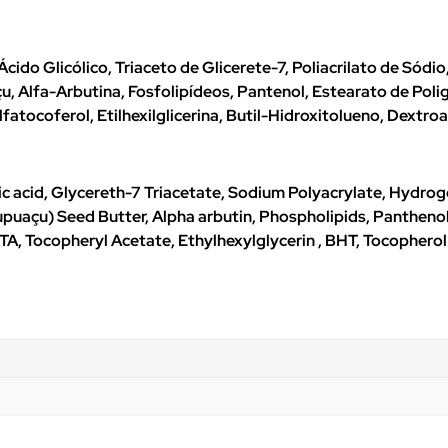
ido Glicólico, Triaceto de Glicerete-7, Poliacrilato de Sódi
 Alfa-Arbutina, Fosfolipídeos, Pantenol, Estearato de Poligl
atocoferol, Etilhexilglicerina, Butil-Hidroxitolueno, Dextroa
ic acid, Glycereth-7 Triacetate, Sodium Polyacrylate, Hydrog
çu) Seed Butter, Alpha arbutin, Phospholipids, Panthenol, 
TA, Tocopheryl Acetate, Ethylhexylglycerin , BHT, Tocopherol