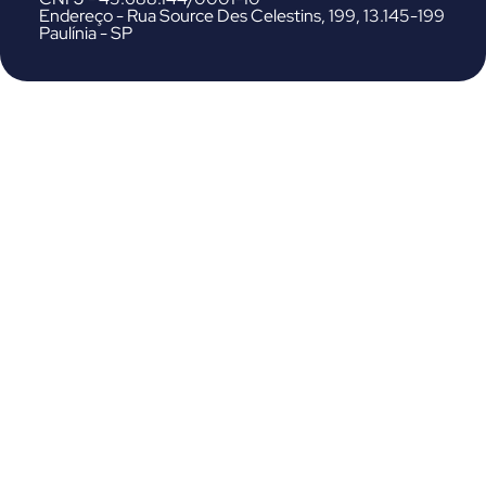
Endereço - Rua Source Des Celestins, 199, 13.145-199
Paulínia - SP