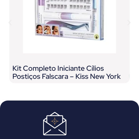
Kit Completo Iniciante Cílios
G
Postiços Falscara – Kiss New York
E