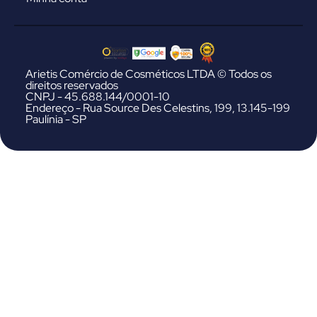
Arietis Comércio de Cosméticos LTDA © Todos os
direitos reservados
CNPJ - 45.688.144/0001-10
Endereço - Rua Source Des Celestins, 199, 13.145-199
Paulínia - SP