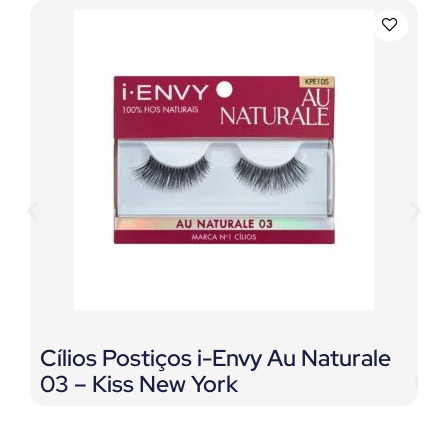
Cílios Postiços i-Envy Au Naturale
G
03 – Kiss New York
L
E