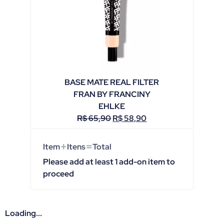
BASE MATE REAL FILTER
FRAN BY FRANCINY
EHLKE
R$
65,90
R$
58,90
+
=
Item
Itens
Total
Please add at least 1 add-on item to
proceed
Loading...