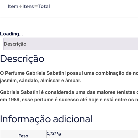
+
=
Item
Itens
Total
Loading...
Descrição
Descrição
O
Perfume Gabriela Sabatini
possui uma combinação de nota
jasmim, sândalo, almíscar e âmbar.
Gabriela Sabatini
é considerada uma das maiores tenistas d
em 1989, esse perfume é sucesso até hoje e está entre os 
Informação adicional
0,131 kg
Peso