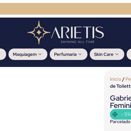
Maquiagem
Perfumaria
Skin Care
Início
/
Pe
de Toilet
Gabrie
Femin
- 5%
Parcelado