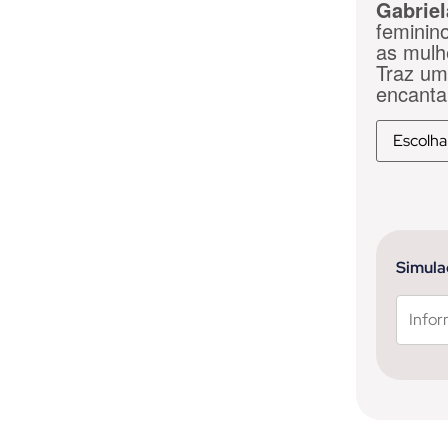
Gabriel
feminin
as mulh
Traz um
encanta
Simula