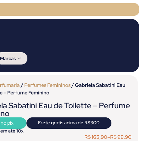
Marcas
rfumaria
/
Perfumes Femininos
/ Gabriela Sabatini Eau
te – Perfume Feminino
la Sabatini Eau de Toilette – Perfume
ino
 no pix
Frete grátis acima de R$300
 em até 10x
R$
165,90
–
R$
99,90