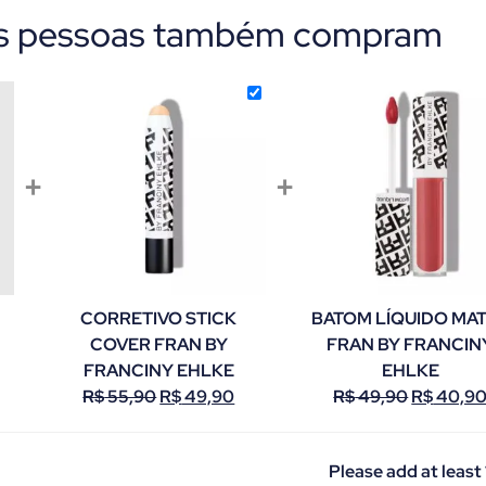
as pessoas também compram
+
+
CORRETIVO STICK
BATOM LÍQUIDO MA
COVER FRAN BY
FRAN BY FRANCIN
FRANCINY EHLKE
EHLKE
R$
55,90
R$
49,90
R$
49,90
R$
40,9
Please add at least