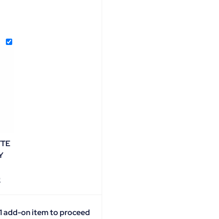
TTE
Y
0
 1 add-on item to proceed