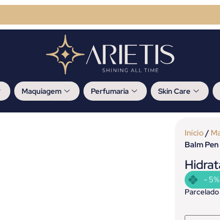
Maquiagem
Perfumaria
Skin Care
Início
/
M
Balm Pen 
Hidrat
- 5%
Parcelado