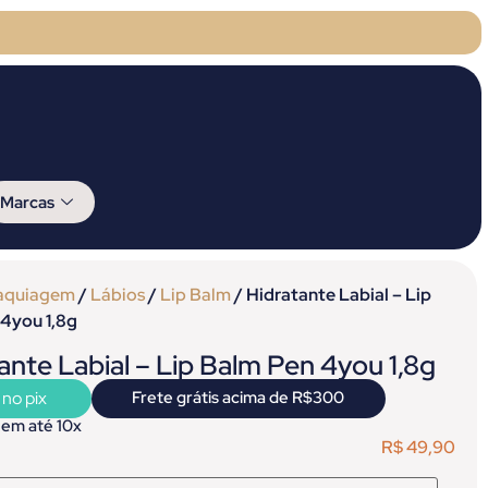
Marcas
aquiagem
/
Lábios
/
Lip Balm
/ Hidratante Labial – Lip
4you 1,8g
ante Labial – Lip Balm Pen 4you 1,8g
 no pix
Frete grátis acima de R$300
 em até 10x
R$
49,90