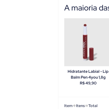
A maioria d
Hidratante Labial - Lip
Balm Pen 4you 1,8g
R$
49,90
+
=
Item
Itens
Total