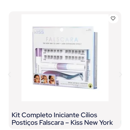
Kit Completo Iniciante Cílios
C
Postiços Falscara – Kiss New York
F