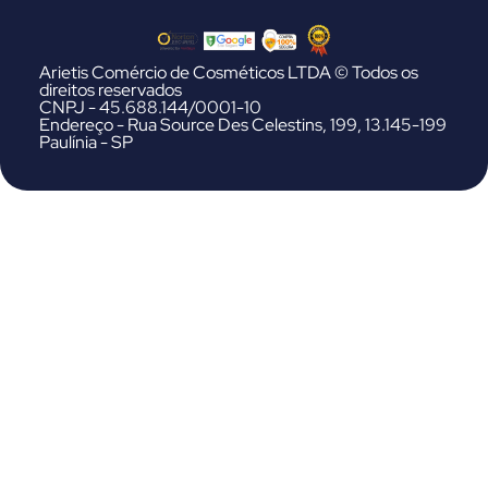
Arietis Comércio de Cosméticos LTDA © Todos os
direitos reservados
CNPJ - 45.688.144/0001-10
Endereço - Rua Source Des Celestins, 199, 13.145-199
Paulínia - SP