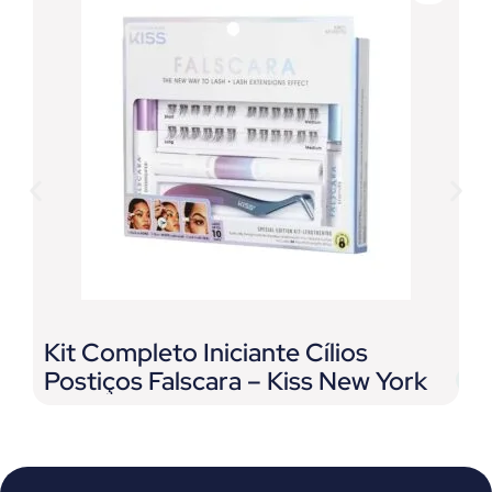
Kit Completo Iniciante Cílios
B
Postiços Falscara – Kiss New York
B