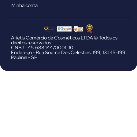
Minha conta
Arietis Comércio de Cosméticos LTDA © Todos os
direitos reservados
CNPJ - 45.688.144/0001-10
Endereço - Rua Source Des Celestins, 199, 13.145-199
Paulínia - SP