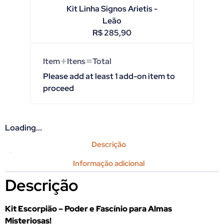
Kit Linha Signos Arietis -
Leão
R$
285,90
+
=
Item
Itens
Total
Please add at least 1 add-on item to
proceed
Loading...
Descrição
Informação adicional
Descrição
Kit Escorpião – Poder e Fascínio para Almas
Misteriosas!