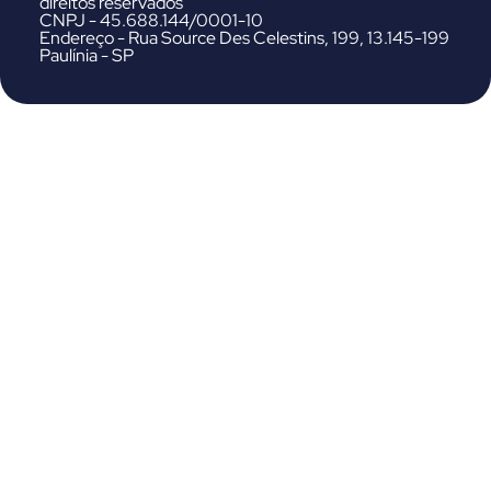
direitos reservados
CNPJ - 45.688.144/0001-10
Endereço - Rua Source Des Celestins, 199, 13.145-199
Paulínia - SP