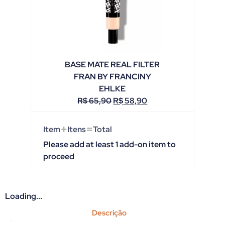
BASE MATE REAL FILTER
FRAN BY FRANCINY
EHLKE
R$
65,90
R$
58,90
+
=
Item
Itens
Total
Please add at least 1 add-on item to
proceed
Loading...
Descrição