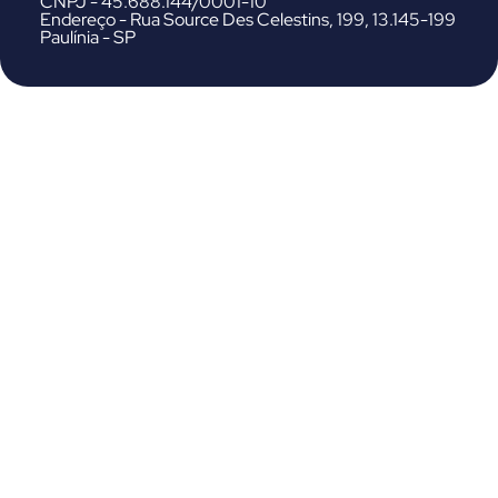
CNPJ - 45.688.144/0001-10
Endereço - Rua Source Des Celestins, 199, 13.145-199
Paulínia - SP