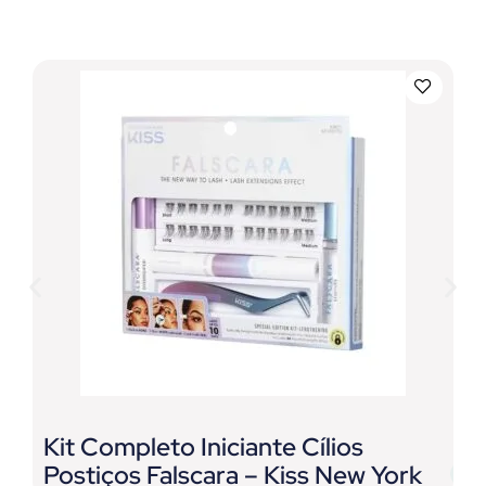
Kit Completo Iniciante Cílios
G
Postiços Falscara – Kiss New York
E