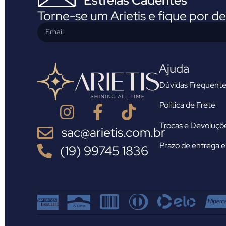
Estrelas Cadentes
Torne-se um Arietis e fique por d
Ajuda
Dúvidas Frequente
Política de Frete
Trocas e Devoluçõ
sac@arietis.com.br
Prazo de entrega e 
(19) 99745 1836