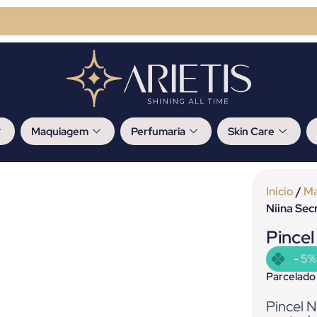
Maquiagem
Perfumaria
Skin Care
Início
/
M
Niina Sec
Pincel
- 5%
Parcelado
Pincel N