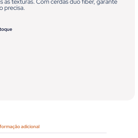
 as texturas. Com cerdas duo fiber, garante
o precisa.
stoque
formação adicional