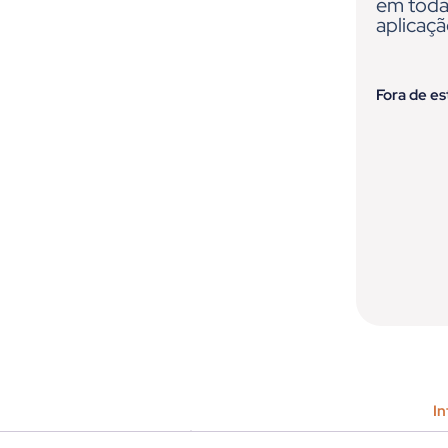
em todas
aplicaçã
Fora de e
In