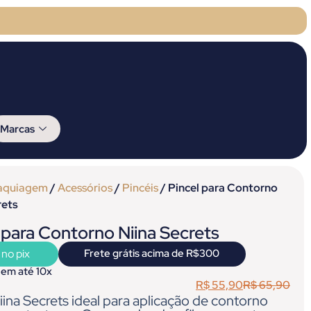
Marcas
aquiagem
/
Acessórios
/
Pincéis
/ Pincel para Contorno
rets
 para Contorno Niina Secrets
 no pix
Frete grátis acima de R$300
 em até 10x
R$
55,90
R$
65,90
iina Secrets ideal para aplicação de contorno