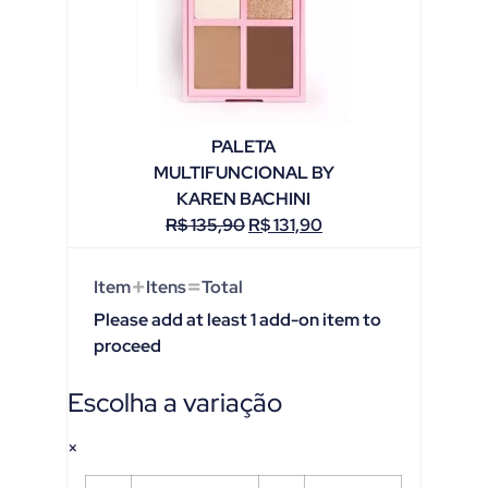
PALETA
MULTIFUNCIONAL BY
KAREN BACHINI
R$
135,90
R$
131,90
+
=
Item
Itens
Total
Please add at least 1 add-on item to
proceed
Escolha a variação
×