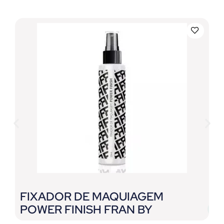
FIXADOR DE MAQUIAGEM
C
POWER FINISH FRAN BY
F
FRANCINY EHLKE
L