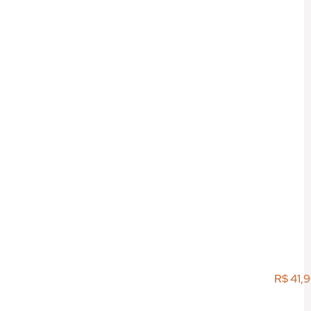
R$
41,