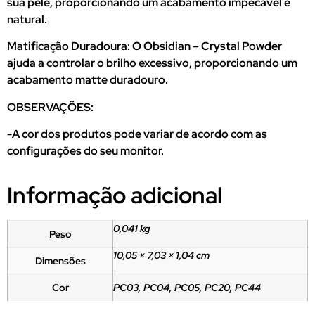
sua pele, proporcionando um acabamento impecável e
natural.
Matificação Duradoura: O Obsidian – Crystal Powder
ajuda a controlar o brilho excessivo, proporcionando um
acabamento matte duradouro.
OBSERVAÇÕES:
-A cor dos produtos pode variar de acordo com as
configurações do seu monitor.
Informação adicional
0,041 kg
Peso
10,05 × 7,03 × 1,04 cm
Dimensões
Cor
PC03, PC04, PC05, PC20, PC44