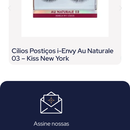
Cílios Postiços i-Envy Au Naturale
C
03 – Kiss New York
F
L
Assine nossas