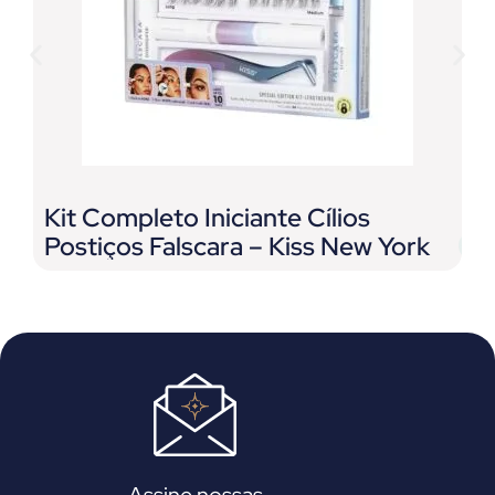
Kit Completo Iniciante Cílios
C
Postiços Falscara – Kiss New York
F
L