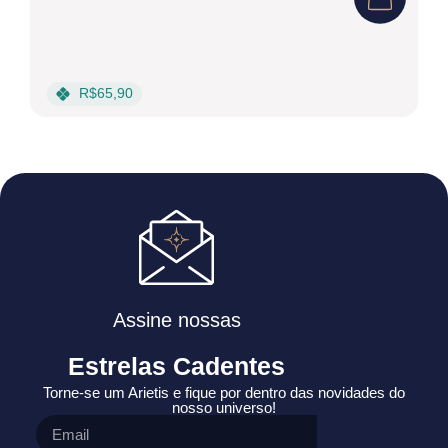
I
C
R$65,90
W
Assine nossas
Estrelas Cadentes
Torne-se um Arietis e fique por dentro das novidades do
nosso universo!