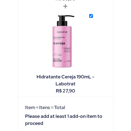
+
Hidratante Cereja 190mL -
Labotrat
R$
27,90
+
=
Item
Itens
Total
Please add at least 1 add-on item to
proceed