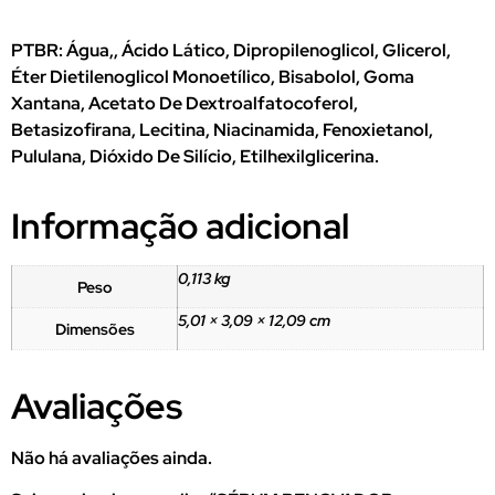
PTBR: Água,, Ácido Lático, Dipropilenoglicol, Glicerol,
Éter Dietilenoglicol Monoetílico, Bisabolol, Goma
Xantana, Acetato De Dextroalfatocoferol,
Betasizofirana, Lecitina, Niacinamida, Fenoxietanol,
Pululana, Dióxido De Silício, Etilhexilglicerina.
Informação adicional
0,113 kg
Peso
5,01 × 3,09 × 12,09 cm
Dimensões
Avaliações
Não há avaliações ainda.