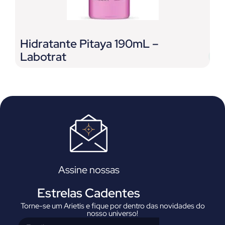
Hidratante Pitaya 190mL –
H
Labotrat
L
Assine nossas
Estrelas Cadentes
Torne-se um Arietis e fique por dentro das novidades do
nosso universo!