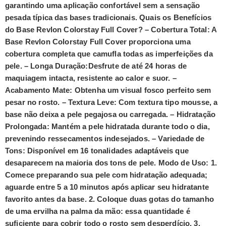
garantindo uma aplicação confortável sem a sensação
pesada típica das bases tradicionais.
Quais os Benefícios
do Base Revlon Colorstay Full Cover?
–
Cobertura Total:
A
Base Revlon Colorstay Full Cover proporciona uma
cobertura completa que camufla todas as imperfeições da
pele. –
Longa Duração:
Desfrute de até 24 horas de
maquiagem intacta, resistente ao calor e suor. –
Acabamento Mate:
Obtenha um visual fosco perfeito sem
pesar no rosto. –
Textura Leve:
Com textura tipo mousse, a
base não deixa a pele pegajosa ou carregada. –
Hidratação
Prolongada:
Mantém a pele hidratada durante todo o dia,
prevenindo ressecamentos indesejados. –
Variedade de
Tons:
Disponível em 16 tonalidades adaptáveis que
desaparecem na maioria dos tons de pele.
Modo de Uso:
1.
Comece preparando sua pele com hidratação adequada;
aguarde entre 5 a 10 minutos após aplicar seu hidratante
favorito antes da base. 2. Coloque duas gotas do tamanho
de uma ervilha na palma da mão: essa quantidade é
suficiente para cobrir todo o rosto sem desperdício. 3.