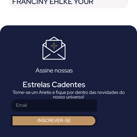
FRANCINY EHLKE YOUR
F
BROWNS
E
Assine nossas
Estrelas Cadentes
Torne-se um Arietis e fique por dentro das novidades do
nosso universo!
INSCREVER-SE