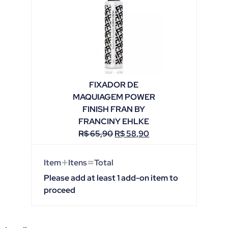
FIXADOR DE
MAQUIAGEM POWER
FINISH FRAN BY
FRANCINY EHLKE
R$
65,90
R$
58,90
+
=
Item
Itens
Total
Please add at least 1 add-on item to
proceed