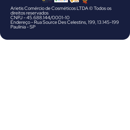
Arietis Comércio de Cosméticos LTDA © Todos os
direitos reservados
CNPJ - 45.688.144/0001-10
Endereço - Rua Source Des Celestins, 199, 13.145-199
Paulínia - SP