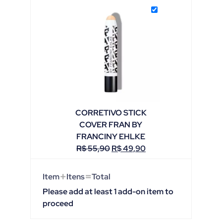
CORRETIVO STICK
COVER FRAN BY
FRANCINY EHLKE
R$
55,90
R$
49,90
+
=
Item
Itens
Total
Please add at least 1 add-on item to
proceed