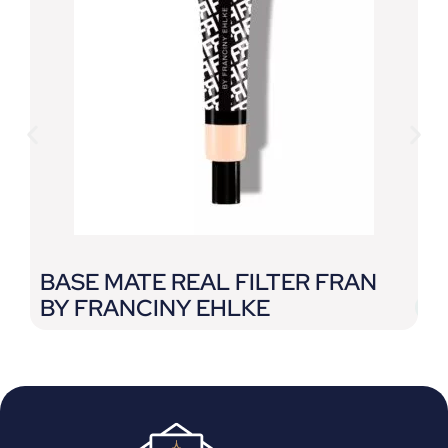
BASE MATE REAL FILTER FRAN
G
BY FRANCINY EHLKE
L
E