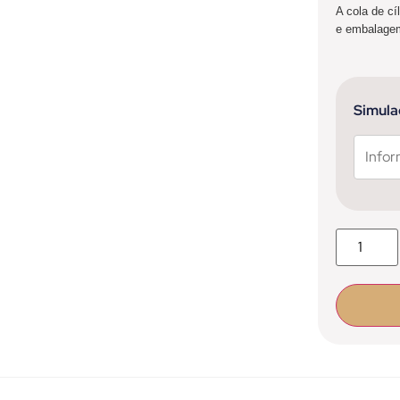
A cola de c
e embalage
9 em esto
Simula