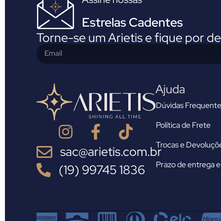
Estrelas Cadentes
Torne-se um Arietis e fique por d
Ajuda
Dúvidas Frequente
Política de Frete
Trocas e Devoluçõ
sac@arietis.com.br
Prazo de entrega e 
(19) 99745 1836