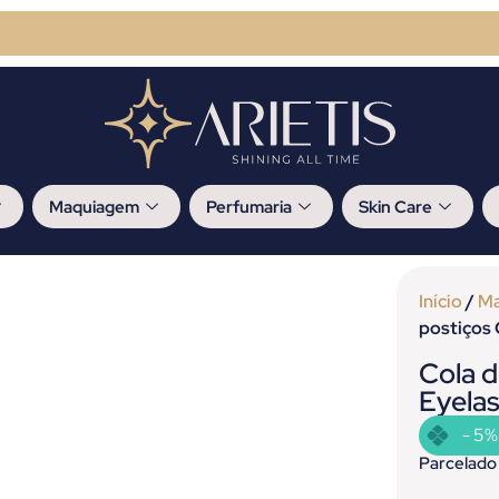
Maquiagem
Perfumaria
Skin Care
Início
/
M
postiços
Cola d
Eyela
- 5%
Parcelado