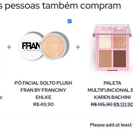
as pessoas também compram
+
+
PÓ FACIAL SOLTO PLUSH
PALETA
FRAN BY FRANCINY
MULTIFUNCIONAL 
ic
EHLKE
KAREN BACHINI
R$
49,90
R$
135,90
R$
131,9
Please add at least