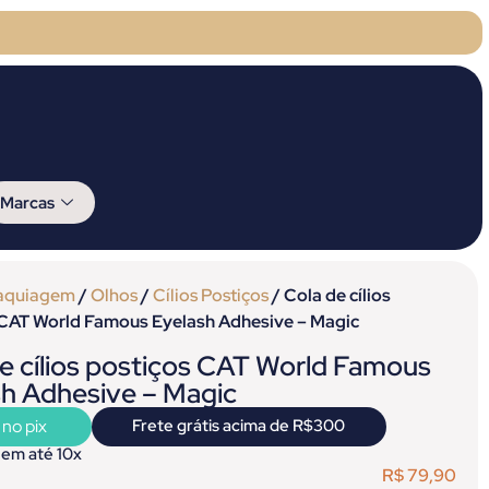
Marcas
aquiagem
/
Olhos
/
Cílios Postiços
/ Cola de cílios
 CAT World Famous Eyelash Adhesive – Magic
e cílios postiços CAT World Famous
sh Adhesive – Magic
 no pix
Frete grátis acima de R$300
 em até 10x
R$
79,90