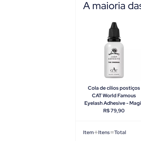
A maioria d
Cola de cílios postiços
CAT World Famous
Eyelash Adhesive - Mag
R$
79,90
+
=
Item
Itens
Total