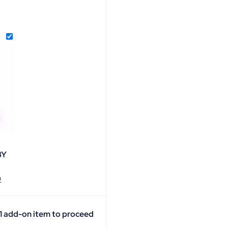
BY
0
 1 add-on item to proceed