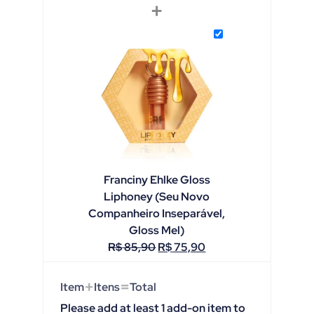
+
Franciny Ehlke Gloss
Liphoney (Seu Novo
Companheiro Inseparável,
Gloss Mel)
R$
85,90
R$
75,90
+
=
Item
Itens
Total
Please add at least 1 add-on item to