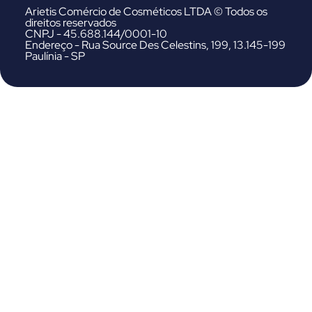
Arietis Comércio de Cosméticos LTDA © Todos os
direitos reservados
CNPJ - 45.688.144/0001-10
Endereço - Rua Source Des Celestins, 199, 13.145-199
Paulínia - SP