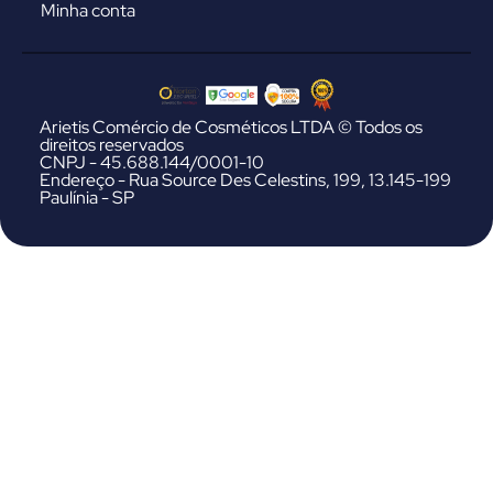
Minha conta
Arietis Comércio de Cosméticos LTDA © Todos os
direitos reservados
CNPJ - 45.688.144/0001-10
Endereço - Rua Source Des Celestins, 199, 13.145-199
Paulínia - SP