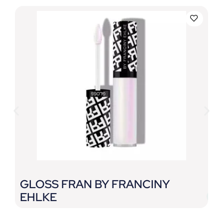
GLOSS FRAN BY FRANCINY
G
EHLKE
L
E