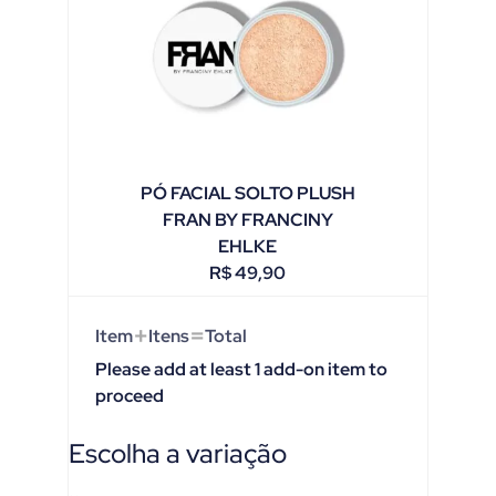
PÓ FACIAL SOLTO PLUSH
FRAN BY FRANCINY
EHLKE
R$
49,90
+
=
Item
Itens
Total
Please add at least 1 add-on item to
proceed
Escolha a variação