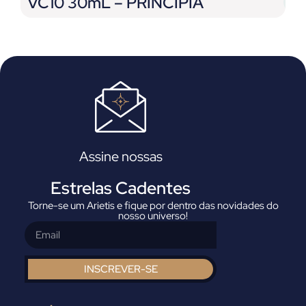
VC10 30mL – PRINCIPIA
F
Assine nossas
Estrelas Cadentes
Torne-se um Arietis e fique por dentro das novidades do
nosso universo!
INSCREVER-SE