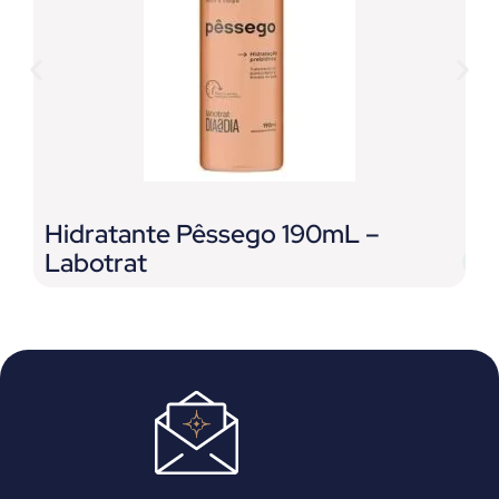
E
L
Hidratante Pêssego 190mL –
Labotrat