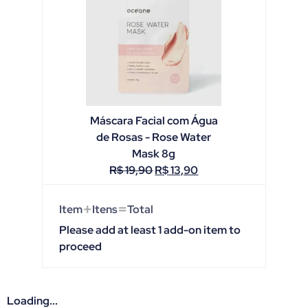
Máscara Facial com Água
de Rosas - Rose Water
Mask 8g
R$
19,90
R$
13,90
+
=
Item
Itens
Total
Please add at least 1 add-on item to
proceed
Loading...