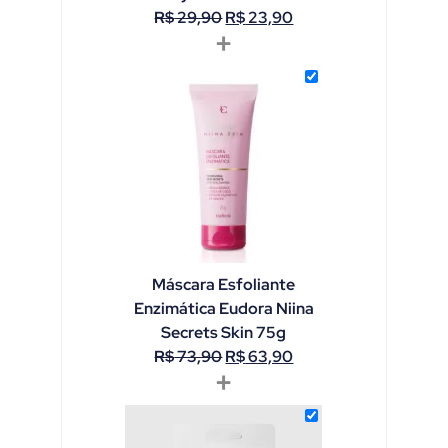
R$
29,90
R$
23,90
+
Máscara Esfoliante
Enzimática Eudora Niina
Secrets Skin 75g
R$
73,90
R$
63,90
+