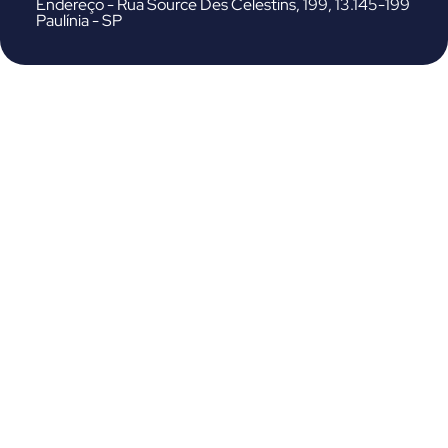
Endereço - Rua Source Des Celestins, 199, 13.145-199
Paulínia - SP