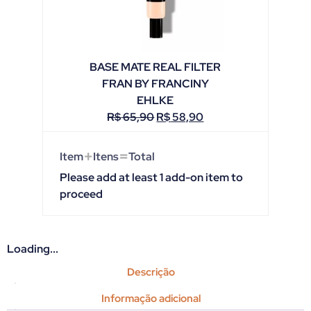
BASE MATE REAL FILTER
FRAN BY FRANCINY
EHLKE
R$
65,90
R$
58,90
+
=
Item
Itens
Total
Please add at least 1 add-on item to
proceed
Loading...
Descrição
Informação adicional