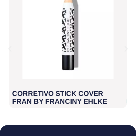
CORRETIVO STICK COVER
M
FRAN BY FRANCINY EHLKE
M
F