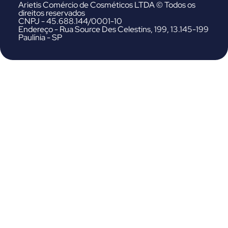
Arietis Comércio de Cosméticos LTDA © Todos os
direitos reservados
CNPJ - 45.688.144/0001-10
Endereço - Rua Source Des Celestins, 199, 13.145-199
Paulínia - SP