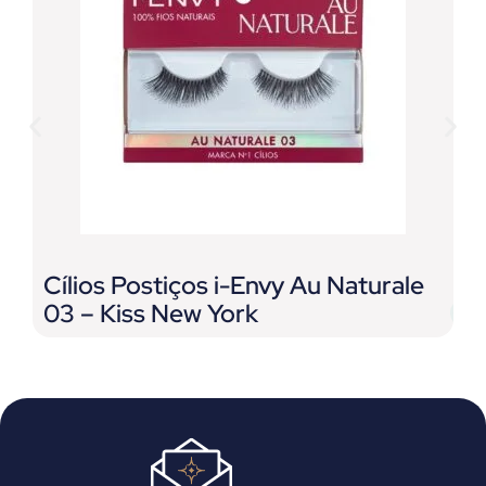
Cílios Postiços i-Envy Au Naturale
F
03 – Kiss New York
P
F