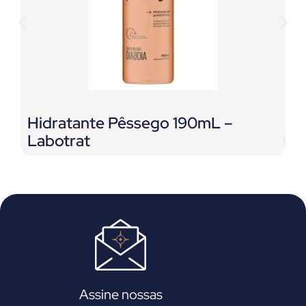
Hidratante Pêssego 190mL –
S
Labotrat
P
Assine nossas