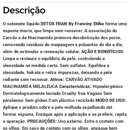
Descrição
O sabonete líquido
DETOX FRAN By Franciny Ehlke
forma uma
espuma macia, que limpa sem ressecar. A associação do
Carvão e da Niacinamida promove desobstrução dos poros,
removendo resíduos de maquiagem e poluentes do dia a dia,
além de estimular a renovação celular.
AÇÃO E BENEFÍCIOS:
Limpa e restaura o equilíbrio da pele, controlando a
oleosidade na medida certa. Sem sulfatos. Equilibra a
oleosidade, hidrata e retira impurezas, deixando a pele
radiante sem ressecar.
Ativos:
CARVÃO ATIVADO
NIACINAMIDA MELALEUCA
Características:
Hipoalergênico
Dermatologicamente testado Cruelty free Vegano Sem
parabenos Sem glúten Com plástico reciclado
MODO DE USO:
Aplique o produto sobre a pele molhada espalhando até
formar espuma. Enxágue após a aplicação e se preferir, repita
a operação.
PRECAUÇÕES:
Uso externo. Evite o contato com
os olhos. Em caso de contato com os olhos, enxágue bem